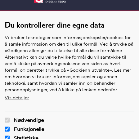
Du kontrollerer dine egne data
Vi bruker teknologier som informasjonskapsler/cookies for
å samle informasjon om deg til ulike formål. Ved å trykke på
«Godkjenn alle» gir du tillatelse til alle disse formålene.
Alternativt kan du velge hvilke formål du vil samtykke til
SNARVEIER
ved å klikke på avmerkingsboksene ved siden av hvert
formål og deretter trykke på «Godkjenn utvalgte». Les mer
Våre butikker
om hvordan vi bruker informasjonskapsler og annen
teknologi, samt hvordan vi samler inn og behandler
Kontakt oss
personopplysninger, ved å klikke på lenken nedenfor.
Kontakt nettbutikk
Vis detaljer
Personvern og kjøpsvilkår
Cookies/Informasjonskapsler
Nødvendige
Angrerett, levering og retur
Funksjonelle
Ofte stilte spørsmål
Statistiske