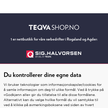
tilleggs funksjoner og innstillinger
Interface for AquaCleanRemote Support
Kompatibel med Service App for teknikere
Om Geberit:
Geberit Group er europeisk markedsleder innen
1 er nettbutikk for våre rørbedrifter i Rogaland og Agder:
sanitærprodukter
Lang tradisjon med å levere produkter basert
på kvalitet, trygghet og innovasjon
Produktene skapes med utgangspunkt i at det
skal være en perfekt balanse mellom design og
Du kontrollerer dine egne data
funksjon
Geberit er opptatt av å levere miljøvennlige,
Vi bruker teknologier som informasjonskapsler/cookies for
ressursbesparende produkter som holder lenge
å samle informasjon om deg til ulike formål. Ved å trykke på
«Godkjenn alle» gir du tillatelse til alle disse formålene.
Alternativt kan du velge hvilke formål du vil samtykke til
SNARVEIER
ved å klikke på avmerkingsboksene ved siden av hvert