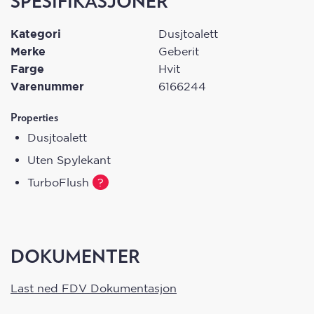
SPESIFIKASJONER
Dusjtoalettet kan se ut som et tradisjonelt
toalett
Kategori
Dusjtoalett
Merke
Dusjtoalettet har en avtakbar dusjdyse og
Geberit
Farge
Hvit
kantfri toalettskål som forenkler rengjøringen
Varenummer
6166244
Toalettet styres enkelt med den medfølgende
fjernkontrollen. I Geberit Home-appen på
Properties
telefonen kan du gjøre personlige tilpasninger
Dusjtoalett
Effektive TurboFlush-teknologien, sørger for
Uten Spylekant
spesielt stillegående og grundig skylling av den
TurboFlush
?
kantløse toalettskålen
Revolusjonerende og patenterte WhirlSpray
dusj teknologien
Toalettet styres enkelt med den medfølgende
DOKUMENTER
fjernkontrollen. I Geberit Home-appen på
telefonen kan du gjøre personlige tilpasninger
Last ned FDV Dokumentasjon
Oversikt over egenskaper: