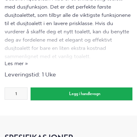
med dusjfunksjon. Det er det perfekte første
dusjtoalettet, som tilbyr alle de viktigste funksjonene
til et dusjtoalett i en lavere prisklasse. Hvis du
vurderer å skaffe deg et nytt toalett, kan du benytte
deg av fordelene med et elegant og effektivt
dusjtoalett for bare en liten ekstra kostnad
sammenlignet med et vanlig toalett.
Les mer »
Alba vegghengt dusjtoalett er utstyrt med en rekke
Leveringstid: 1 Uke
egenskaper, som WhirlSpray dusj og TurboFlush
skyll. Elegant og med rene linjer, passer den sømløst
inn i ethvert baderom. Ser ut som et tradisjonelt
Legg i handlevogn
toalett, men det kan gjøre så mye mer. Med åpen
spylekant og myktlukkende sete.
Om Geberit AquaClean Alba Dusjtoalett: