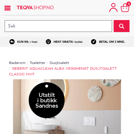
Hopp
0
til
hovedinnhold
Baderom
Toaletter
Dusjtoalett
GEBERIT AQUACLEAN ALBA VEGGHENGT DUSJTOALETT
CLASSIC HVIT
Utstilt
i butikk
Sandnes