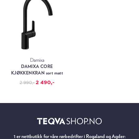
Damixa
DAMIXA CORE
KJØKKENKRAN sort matt
2 490,-
2 990,-
1 er nettbutikk for våre rørbedrifter i Rogaland og Agder: