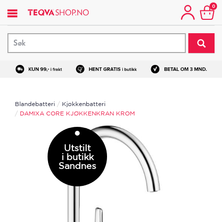
Hopp
0
til
hovedinnhold
Blandebatteri
Kjøkkenbatteri
DAMIXA CORE KJØKKENKRAN KROM
Utstilt
i butikk
Sandnes