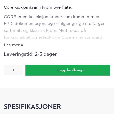
Core kjøkkenkran i krom overflate.
CORE er en kolleksjon kraner som kommer med
EPD-dokumentasjon, og er tilgjengelige i to farger -
sort matt og klassisk krom. Med fokus på
funksjonalitet og estetikk gir Core en ny standard
innen kranløsninger som kombinerer stil, pris og
Les mer »
bærekraft.
Leveringstid: 2-3 dager
Farge: Krom
Funksjoner:
Legg i handlevogn
Eco-save
Kaldstart
Rub-clean
Skoldesperre
SPESIFIKASJONER
Teknisk info: