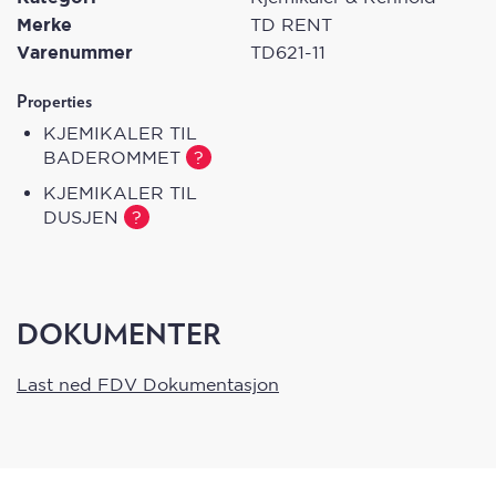
overflaten som skal rengjøres med en svamp eller
Merke
TD RENT
klut. Ved vanskelige flekker og avleiringer, bør
Varenummer
TD621-11
behandlingen gjentas. Om nødvendig kan du også
ta i bruk børste.
Properties
KJEMIKALER TIL
BADEROMMET
?
KJEMIKALER TIL
DUSJEN
?
DOKUMENTER
Last ned FDV Dokumentasjon